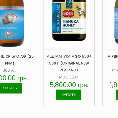
VIRB
НЕ СРІБЛО AG (25
МЕД МАНУКА MGO 550+
PPM)
500 Г (ORIGINAL NEW
СРІ
ZEALAND)
300 мл.
000.00
грн.
MGO 550+
1,
5,800.00
грн.
КУПИТЬ
КУПИТЬ