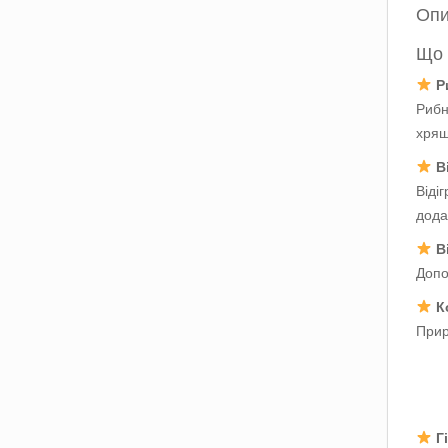
Оп
Що 
Р
Рибн
хрящі
В
Віді
дода
В
Допо
К
Прир
Г