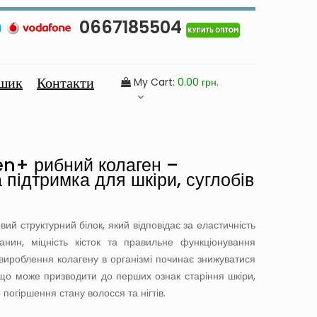
0667185504
шик
Контакти
My Cart:
0.00
грн.
n+ рибний колаген –
 підтримка для шкіри, суглобів
ий структурний білок, який відповідає за еластичність
канин, міцність кісток та правильне функціонування
 вироблення колагену в організмі починає знижуватися
, що може призводити до перших ознак старіння шкіри,
о погіршення стану волосся та нігтів.