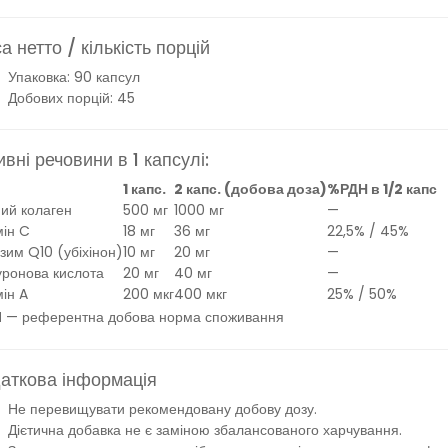
а нетто / кількість порцій
Упаковка: 90 капсул
Добових порцій: 45
ивні речовини в 1 капсулі:
1 капс.
2 капс. (добова доза)
%РДН в 1/2 капс
ий колаген
500 мг
1000 мг
—
мін C
18 мг
36 мг
22,5% / 45%
зим Q10 (убіхінон)
10 мг
20 мг
—
уронова кислота
20 мг
40 мг
—
мін A
200 мкг
400 мкг
25% / 50%
 — референтна добова норма споживання
аткова інформація
Не перевищувати рекомендовану добову дозу.
Дієтична добавка не є заміною збалансованого харчування.