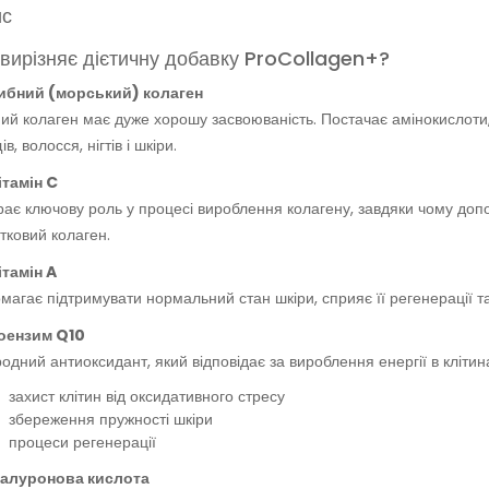
ис
вирізняє дієтичну добавку ProCollagen+?
ибний (морський) колаген
ий колаген має дуже хорошу засвоюваність. Постачає амінокислоти,
в, волосся, нігтів і шкіри.
ітамін C
грає ключову роль у процесі вироблення колагену, завдяки чому до
тковий колаген.
ітамін A
магає підтримувати нормальний стан шкіри, сприяє її регенерації т
оензим Q10
одний антиоксидант, який відповідає за вироблення енергії в клітин
захист клітин від оксидативного стресу
збереження пружності шкіри
процеси регенерації
іалуронова кислота