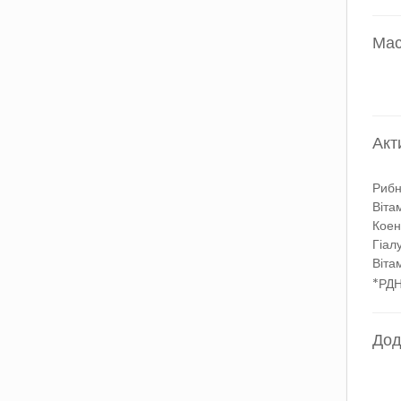
Мас
Акт
Рибн
Віта
Коен
Гіал
Віта
*РДН
Дод