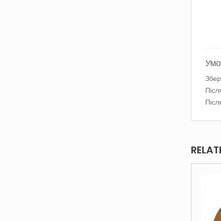
Умо
Збер
Післ
Післ
RELAT