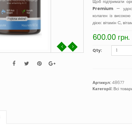
Щоб підтримати ор
Premium
— удоск
колаген із високою
дією: вітамін C, віт
600.00
грн.
Qty:
Артикул:
48677
Категорії:
Всі товар
С