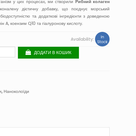
ганізм у цих процесах, ми створили
Рибний колаген
оналену дієтичну добавку, що поєднує морський
 біодоступністю та додаткові інгредієнти з доведеною
амін A, коензим Q10 та гіалуронову кислоту.
In
Availability:
Stock
ДОДАТИ В КОШИК
и
,
Наноколоїди