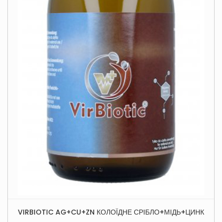
VIRBIOTIC AG+CU+ZN КОЛОЇДНЕ СРІБЛО+МІДЬ+ЦИНК