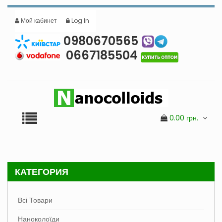
Мой кабинет
Log In
0980670565
0667185504
0.00
грн.
КАТЕГОРИЯ
Всі Товари
Наноколоїди